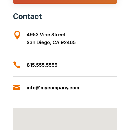
Contact

4953 Vine Street
San Diego, CA 92465

815.555.5555

info@mycompany.com