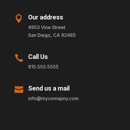
Our address

4953 Vine Street
San Diego, CA 92465
Call Us

815.555.5555
Send us a mail

info@mycomapny.com